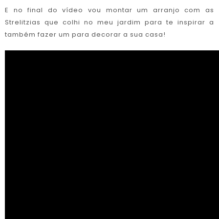
E no final do vídeo vou montar um arranjo com as
Strelitzias que colhi no meu jardim para te inspirar a
também fazer um para decorar a sua casa!