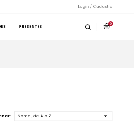
Login / Cadastro
0
ÕES
PRESENTES

enar:
Nome, de A a Z