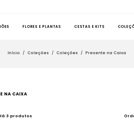
IÕES
FLORES E PLANTAS
CESTAS E KITS
COLEÇ
Início
Coleções
Coleções
Presente na Caixa
E NA CAIXA
Ord
Há 3 produtos