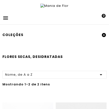
0

COLEÇÕES

FLORES SECAS, DESIDRATADAS

Nome, de A a Z
Mostrando 1-2 de 2 itens