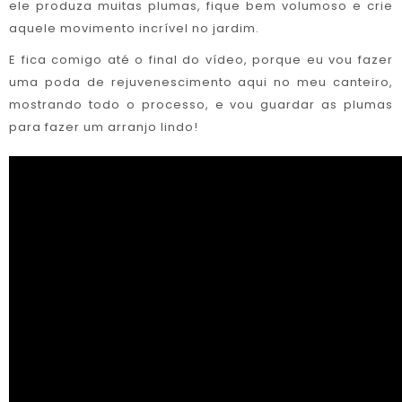
ele produza muitas plumas, fique bem volumoso e crie
aquele movimento incrível no jardim.
E fica comigo até o final do vídeo, porque eu vou fazer
uma poda de rejuvenescimento aqui no meu canteiro,
mostrando todo o processo, e vou guardar as plumas
para fazer um arranjo lindo!