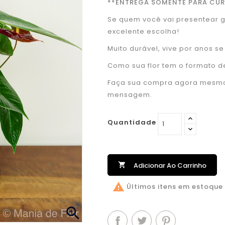
**ENTREGA SOMENTE PARA CUR
Se quem você vai presentear g
excelente escolha!
Muito durável, vive por anos se 
Como sua flor tem o formato d
Faça sua compra agora mesmo 
mensagem.
Quantidade

Adicionar Ao Carrinho

Últimos itens em estoque
