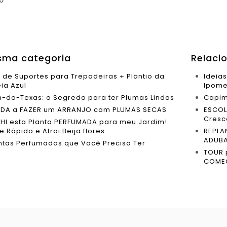
o
ma categoria
Relaci
s de Suportes para Trepadeiras + Plantio da
Ideia
ia Azul
Ipome
-do-Texas: o Segredo para ter Plumas Lindas
Capim
DA a FAZER um ARRANJO com PLUMAS SECAS
ESCOL
Cresce
HI esta Planta PERFUMADA para meu Jardim!
 Rápido e Atrai Beija flores
REPLA
ADUB
antas Perfumadas que Você Precisa Ter
TOUR 
COME