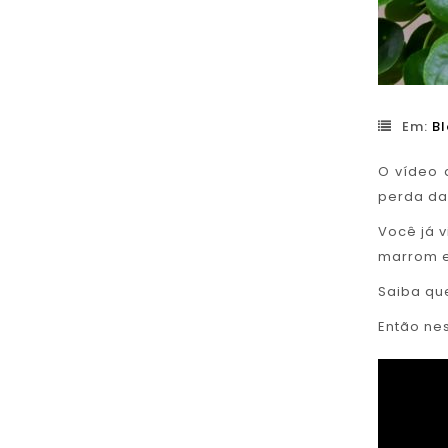
Em:
Bl
O vídeo 
perda das
Você já 
marrom e
Saiba qu
Então ne