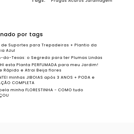
Tags:
Pragas
Ácaros
Jardinagem
onado por tags
s de Suportes para Trepadeiras + Plantio da
ia Azul
-do-Texas: o Segredo para ter Plumas Lindas
HI esta Planta PERFUMADA para meu Jardim!
 Rápido e Atrai Beija flores
NTEI minhas JIBOIAS após 3 ANOS + PODA e
AÇÃO COMPLETA
pela minha FLORESTINHA - COMO tudo
ÇOU