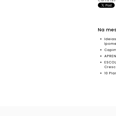
Curta Ist
Na mes
Ideia
Ipome
Capim
APREN
ESCOL
Cresce
10 Pl