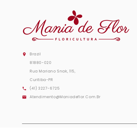
Brazil

81880-020
Rua Mariano Snak, 115,
Curitiba-PR
(41) 3227-6725

Atendimento@maniadeflor.com.br
